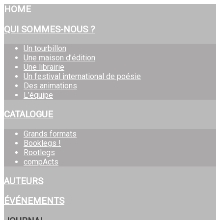
Année
Mois
Année
Mois
HOME
précédente
précédent
suivante
suivant
QUI SOMMES-NOUS ?
Un tourbillon
Une maison d’édition
Une librairie
Un festival international de poésie
Des animations
L’équipe
CATALOGUE
Grands formats
Booklegs !
Rootlegs
compActs
AUTEURS
ÉVÉNEMENTS