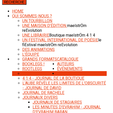
HOME
QUI SOMMES-NOUS ?
UN TOURBILLON
UNE MAISON D’ÉDITION
maelstrÖm
reEvolution
UNE LIBRAIRIE
Boutique maelstrÖm 4 1 4
UN FESTIVAL INTERNATIONAL DE POÉSIE
le
fiEstival maelstrÖm reEvolution
DES ANIMATIONS
L’ÉQUIPE
GRANDS FORMATS
CATALOGUE
BOOKLEGS !
AUTEURS
ROOTLEGS
ÉVÉNEMENTS
COMPACTS
JOURNAL
4 1 4 - JOURNAL DE LA BOUTIQUE
L'AUBE RÉVÈLE LES LIMITES DE L'OBSCURITÉ
- JOURNAL DE DAVID
JOURNAL DE RACHELE
JOURNAUX DIVERS
JOURNAUX DE STAGIAIRES
LES MINUTES D'EVRAHIM - JOURNAL
D'EVRAHIM BARAN